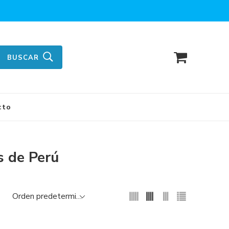
BUSCAR
cto
s de Perú