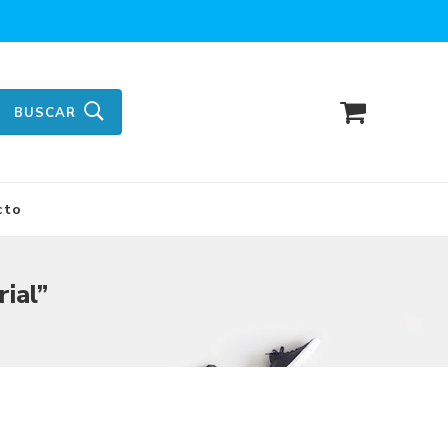
BUSCAR
cto
rial”