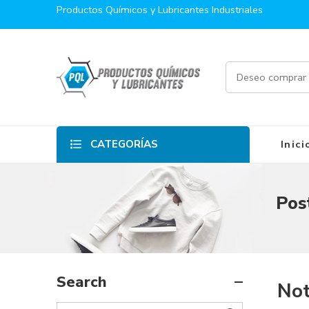
Productos Químicos y Lubricantes Industriales
CATEGORÍAS
Inici
Post
Search
Not