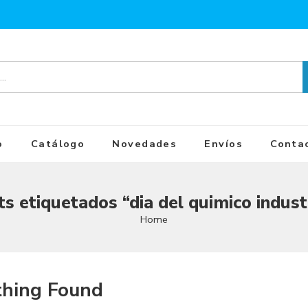
o
Catálogo
Novedades
Envíos
Conta
s etiquetados “dia del quimico indust
Home
hing Found