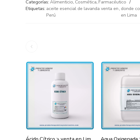
Categorías:
Alimenticio
,
Cosmética
,
Farmacéutico
Etiquetas:
aceite esencial de lavanda venta en
,
donde co
Perú
en Lima
Ácido Cítrico > venta en Lima y todo el Perú