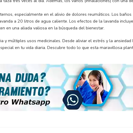
a taza tres veces al día. Además, los vahos (inhalaciones) con una de
xternos, especialmente en el alivio de dolores reumáticos. Los bañ
vanda a 20 litros de agua caliente. Los efectos de la lavanda incluy
ten en una aliada valiosa en la búsqueda del bienestar.
a y múltiples usos medicinales. Desde aliviar el estrés y la ansiedad 
ecial en tu vida diaria. Descubre todo lo que esta maravillosa planta