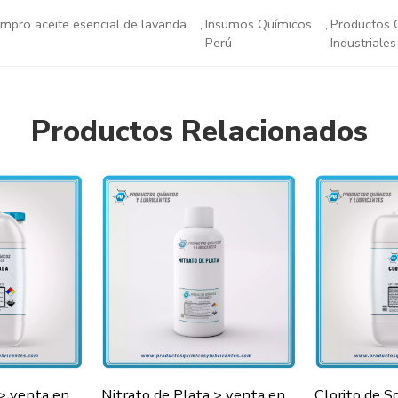
mpro aceite esencial de lavanda
,
Insumos Químicos
,
Productos 
Perú
Industriales
Productos Relacionados
Agua Oxigenada > venta en Lima y todo el Perú
Nitrato de Plata > venta en Lima y todo el Perú