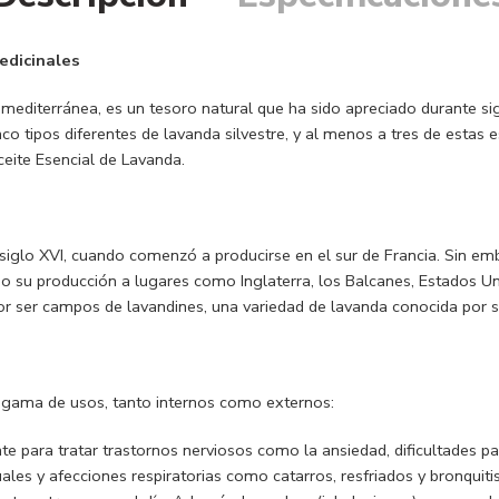
edicinales
n mediterránea, es un tesoro natural que ha sido apreciado durante s
 tipos diferentes de lavanda silvestre, y al menos a tres de estas e
eite Esencial de Lavanda.
l siglo XVI, cuando comenzó a producirse en el sur de Francia. Sin 
vando su producción a lugares como Inglaterra, los Balcanes, Estado
 ser campos de lavandines, una variedad de lavanda conocida por su
a gama de usos, tanto internos como externos:
nte para tratar trastornos nerviosos como la ansiedad, dificultades p
ales y afecciones respiratorias como catarros, resfriados y bronquit