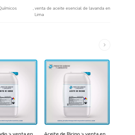
Químicos
,
venta de aceite esencial de lavanda en
Lima
Clorito de Sodio > venta en Lima y todo el Perú
Aceite de Ricino > venta en Lima y todo el Perú