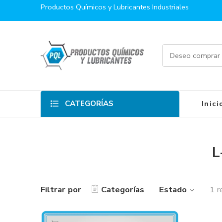
Productos Químicos y Lubricantes Industriales
CATEGORÍAS
Inici
L
Filtrar por
Categorías
Estado
1 r