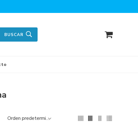
BUSCAR
cto
na