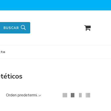
BUSCAR
cto
téticos