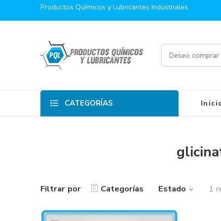
Productos Químicos y Lubricantes Industriales
CATEGORÍAS
Inici
glicin
Filtrar por
Categorías
Estado
1 r